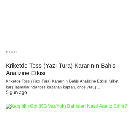
GENEL
Kriketde Toss (Yazı Tura) Kararının Bahis
Analizine Etkisi
Kriketde Toss (Yazı Tura) Kararının Bahis Analizine Etkisi Kriket
karşılaşmalarında toss kazanan kaptan, önce vuruş…
5 gün ago