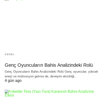
GENEL
Genç Oyuncuların Bahis Analizindeki Rolü
Genç Oyuncuların Bahis Analizindeki Rolü Genç oyuncular, yüksek
enerji ve motivasyon getirse de, deneyim eksikliği…
4 gün ago