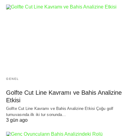
GENEL
Golfte Cut Line Kavramı ve Bahis Analizine
Etkisi
Golfte Cut Line Kavramı ve Bahis Analizine Etkisi Çoğu golf
turnuvasında ilk iki tur sonunda…
3 gün ago