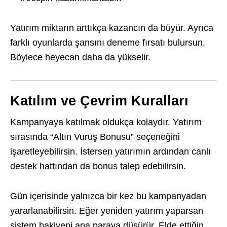
Yatırım miktarın arttıkça kazancın da büyür. Ayrıca
farklı oyunlarda şansını deneme fırsatı bulursun.
Böylece heyecan daha da yükselir.
Katılım ve Çevrim Kuralları
Kampanyaya katılmak oldukça kolaydır. Yatırım
sırasında “Altın Vuruş Bonusu” seçeneğini
işaretleyebilirsin. İstersen yatırımın ardından canlı
destek hattından da bonus talep edebilirsin.
Gün içerisinde yalnızca bir kez bu kampanyadan
yararlanabilirsin. Eğer yeniden yatırım yaparsan
sistem bakiyeni ana paraya düşürür. Elde ettiğin