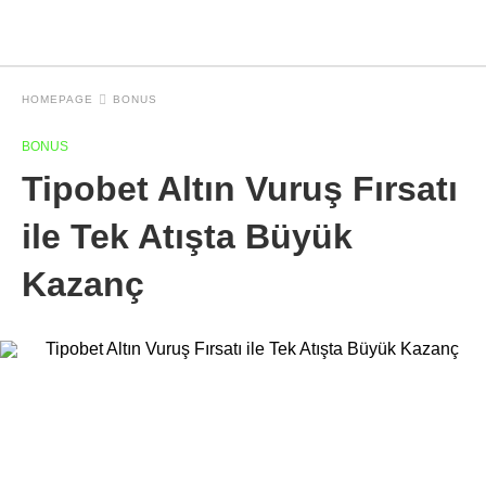
HOMEPAGE
BONUS
BONUS
Tipobet Altın Vuruş Fırsatı
ile Tek Atışta Büyük
Kazanç