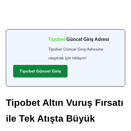
Tipobet
Güncel Giriş Adresi
Tipobet Güncel Giriş Adresine
ulaşmak için tıklayın!
Tipobet Güncel Giriş
Tipobet Altın Vuruş Fırsatı
ile Tek Atışta Büyük