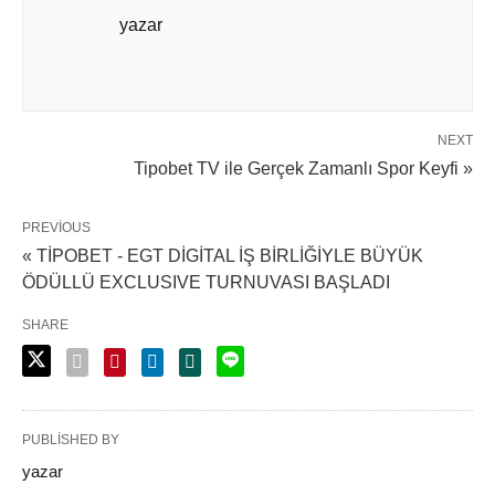
yazar
NEXT
Tipobet TV ile Gerçek Zamanlı Spor Keyfi »
PREVIOUS
« TİPOBET - EGT DİGİTAL İŞ BİRLİĞİYLE BÜYÜK
ÖDÜLLÜ EXCLUSIVE TURNUVASI BAŞLADI
SHARE
PUBLISHED BY
yazar