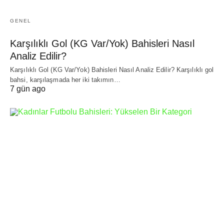
GENEL
Karşılıklı Gol (KG Var/Yok) Bahisleri Nasıl
Analiz Edilir?
Karşılıklı Gol (KG Var/Yok) Bahisleri Nasıl Analiz Edilir? Karşılıklı gol
bahsi, karşılaşmada her iki takımın…
7 gün ago