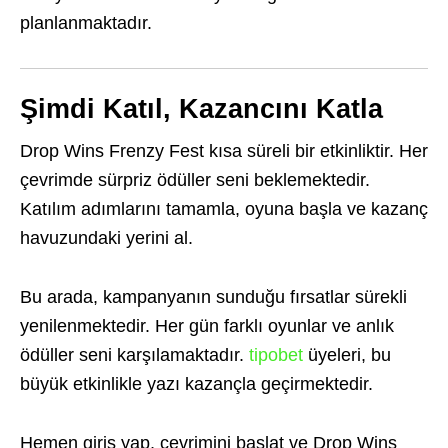
planlanmaktadır.
Şimdi Katıl, Kazancını Katla
Drop Wins Frenzy Fest kısa süreli bir etkinliktir. Her
çevrimde sürpriz ödüller seni beklemektedir.
Katılım adımlarını tamamla, oyuna başla ve kazanç
havuzundaki yerini al.
Bu arada, kampanyanın sunduğu fırsatlar sürekli
yenilenmektedir. Her gün farklı oyunlar ve anlık
ödüller seni karşılamaktadır.
tipobet
üyeleri, bu
büyük etkinlikle yazı kazançla geçirmektedir.
Hemen giriş yap, çevrimini başlat ve Drop Wins