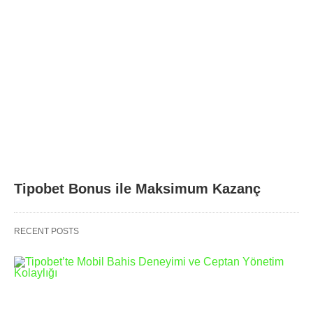
Tipobet Bonus ile Maksimum Kazanç
RECENT POSTS