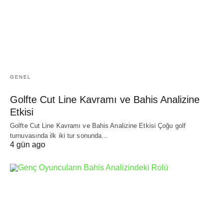
GENEL
Golfte Cut Line Kavramı ve Bahis Analizine
Etkisi
Golfte Cut Line Kavramı ve Bahis Analizine Etkisi Çoğu golf
turnuvasında ilk iki tur sonunda…
4 gün ago