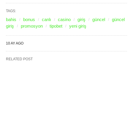
TAGS:
bahis
bonus
canlı
casino
giriş
güncel
güncel
giriş
promosyon
tipobet
yeni giriş
10 AY AGO
RELATED POST