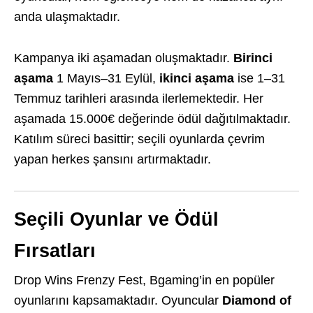
anda ulaşmaktadır.
Kampanya iki aşamadan oluşmaktadır.
Birinci
aşama
1 Mayıs–31 Eylül,
ikinci aşama
ise 1–31
Temmuz tarihleri arasında ilerlemektedir. Her
aşamada 15.000€ değerinde ödül dağıtılmaktadır.
Katılım süreci basittir; seçili oyunlarda çevrim
yapan herkes şansını artırmaktadır.
Seçili Oyunlar ve Ödül
Fırsatları
Drop Wins Frenzy Fest, Bgaming’in en popüler
oyunlarını kapsamaktadır. Oyuncular
Diamond of