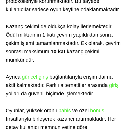
protokolleriyle korunmaktadır. Bu sayede
kullanıcılar sadece oyun keyfine odaklanmaktadır.
Kazanç çekimi de oldukça kolay ilerlemektedir.
Ödül miktarının 1 katı çevrim yapıldıktan sonra
çekim işlemi tamamlanmaktadır. Ek olarak, çevrim
sonrası maksimum
10 kat
kazanç çekimi
mümkündür.
Ayrıca
güncel giriş
bağlantılarıyla erişim daima
aktif kalmaktadır. Farklı alternatifler arasında
giriş
yolları da güvenli biçimde işlemektedir.
Oyunlar, yüksek oranlı
bahis
ve özel
bonus
fırsatlarıyla birleşerek kazancı artırmaktadır. Her
detay kullanıcı memnuniyetine göre