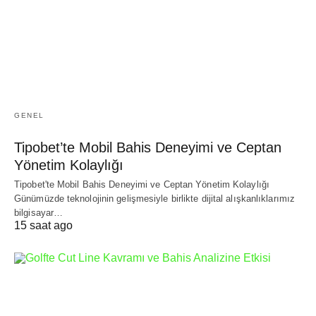
GENEL
Tipobet’te Mobil Bahis Deneyimi ve Ceptan
Yönetim Kolaylığı
Tipobet'te Mobil Bahis Deneyimi ve Ceptan Yönetim Kolaylığı
Günümüzde teknolojinin gelişmesiyle birlikte dijital alışkanlıklarımız
bilgisayar…
15 saat ago