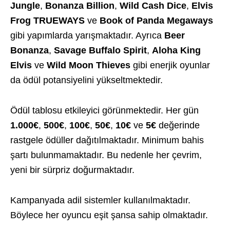
Jungle
,
Bonanza Billion
,
Wild Cash Dice
,
Elvis
Frog TRUEWAYS
ve
Book of Panda Megaways
gibi yapımlarda yarışmaktadır. Ayrıca
Beer
Bonanza
,
Savage Buffalo Spirit
,
Aloha King
Elvis
ve
Wild Moon Thieves
gibi enerjik oyunlar
da ödül potansiyelini yükseltmektedir.
Ödül tablosu etkileyici görünmektedir. Her gün
1.000€
,
500€
,
100€
,
50€
,
10€
ve
5€
değerinde
rastgele ödüller dağıtılmaktadır. Minimum bahis
şartı bulunmamaktadır. Bu nedenle her çevrim,
yeni bir sürpriz doğurmaktadır.
Kampanyada adil sistemler kullanılmaktadır.
Böylece her oyuncu eşit şansa sahip olmaktadır.