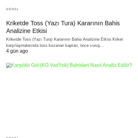
GENEL
Kriketde Toss (Yazı Tura) Kararının Bahis
Analizine Etkisi
Kriketde Toss (Yazı Tura) Kararının Bahis Analizine Etkisi Kriket
karşılaşmalarında toss kazanan kaptan, önce vuruş…
4 gün ago