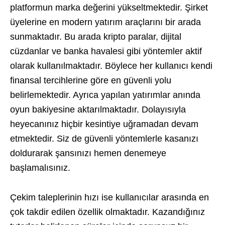
platformun marka değerini yükseltmektedir. Şirket
üyelerine en modern yatırım araçlarını bir arada
sunmaktadır. Bu arada kripto paralar, dijital
cüzdanlar ve banka havalesi gibi yöntemler aktif
olarak kullanılmaktadır. Böylece her kullanıcı kendi
finansal tercihlerine göre en güvenli yolu
belirlemektedir. Ayrıca yapılan yatırımlar anında
oyun bakiyesine aktarılmaktadır. Dolayısıyla
heyecanınız hiçbir kesintiye uğramadan devam
etmektedir. Siz de güvenli yöntemlerle kasanızı
doldurarak şansınızı hemen denemeye
başlamalısınız.
Çekim taleplerinin hızı ise kullanıcılar arasında en
çok takdir edilen özellik olmaktadır. Kazandığınız