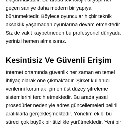
geçen saniye daha modern bir yapıya
bürünmektedir. Böylece oyuncular hiçbir teknik
aksaklık yaşamadan oyunlarına devam etmektedir.
Siz de vakit kaybetmeden bu profesyonel dünyada
yerinizi hemen almalısınız.
Kesintisiz Ve Güvenli Erişim
İnternet ortamında güvenlik her zaman en temel
ihtiyaç olarak öne çıkmaktadır. Şirket kullanıcı
verilerini korumak için en üst düzey şifreleme
sistemlerini tercih etmektedir. Bu arada yasal
prosedürler nedeniyle adres güncellemeleri belirli
aralıklarla gerçekleşmektedir. Yönetim ekibi bu
süreci çok büyük bir titizlikle yürütmektedir. Yeni bir