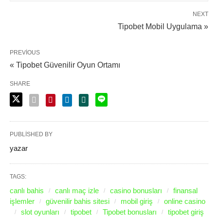
NEXT
Tipobet Mobil Uygulama »
PREVIOUS
« Tipobet Güvenilir Oyun Ortamı
SHARE
PUBLISHED BY
yazar
TAGS:
canlı bahis
canlı maç izle
casino bonusları
finansal
işlemler
güvenilir bahis sitesi
mobil giriş
online casino
slot oyunları
tipobet
Tipobet bonusları
tipobet giriş