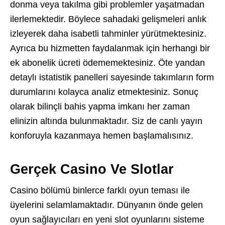
donma veya takılma gibi problemler yaşatmadan
ilerlemektedir. Böylece sahadaki gelişmeleri anlık
izleyerek daha isabetli tahminler yürütmektesiniz.
Ayrıca bu hizmetten faydalanmak için herhangi bir
ek abonelik ücreti ödememektesiniz. Öte yandan
detaylı istatistik panelleri sayesinde takımların form
durumlarını kolayca analiz etmektesiniz. Sonuç
olarak bilinçli bahis yapma imkanı her zaman
elinizin altında bulunmaktadır. Siz de canlı yayın
konforuyla kazanmaya hemen başlamalısınız.
Gerçek Casino Ve Slotlar
Casino bölümü binlerce farklı oyun teması ile
üyelerini selamlamaktadır. Dünyanın önde gelen
oyun sağlayıcıları en yeni slot oyunlarını sisteme