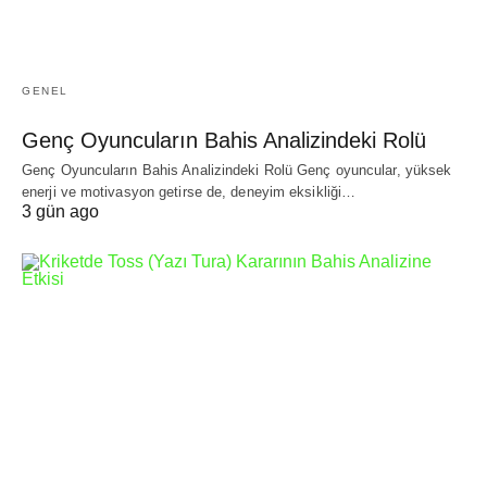
GENEL
Genç Oyuncuların Bahis Analizindeki Rolü
Genç Oyuncuların Bahis Analizindeki Rolü Genç oyuncular, yüksek
enerji ve motivasyon getirse de, deneyim eksikliği…
3 gün ago