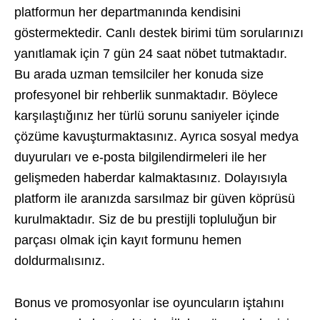
platformun her departmanında kendisini
göstermektedir. Canlı destek birimi tüm sorularınızı
yanıtlamak için 7 gün 24 saat nöbet tutmaktadır.
Bu arada uzman temsilciler her konuda size
profesyonel bir rehberlik sunmaktadır. Böylece
karşılaştığınız her türlü sorunu saniyeler içinde
çözüme kavuşturmaktasınız. Ayrıca sosyal medya
duyuruları ve e-posta bilgilendirmeleri ile her
gelişmeden haberdar kalmaktasınız. Dolayısıyla
platform ile aranızda sarsılmaz bir güven köprüsü
kurulmaktadır. Siz de bu prestijli topluluğun bir
parçası olmak için kayıt formunu hemen
doldurmalısınız.
Bonus ve promosyonlar ise oyuncuların iştahını