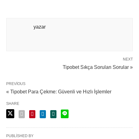
yazar
NEXT
Tipobet Sıkça Sorulan Sorular »
PREVIOUS
« Tipobet Para Çekme: Güvenli ve Hızlı İşlemler
SHARE
PUBLISHED BY