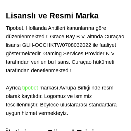
Lisanslı ve Resmi Marka
Tipobet, Hollanda Antilleri kanunlarına göre
düzenlenmektedir. Grace Bay B.V. altında Curaçao
lisansı GLH-OCCHKTW0708032022 ile faaliyet
göstermektedir. Gaming Services Provider N.V.
tarafından verilen bu lisans, Curaçao hükümeti
tarafından denetlenmektedir.
Ayrıca
tipobet
markası Avrupa Birliği’nde resmi
olarak kayıtlıdır. Logomuz ve ismimiz
tescillenmiştir. Böylece uluslararası standartlara
uygun hizmet vermekteyiz.