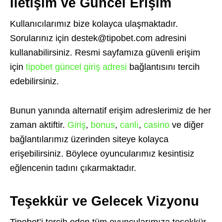
İletişim ve Güncel Erişim
Kullanıcılarımız bize kolayca ulaşmaktadır.
Sorularınız için destek@tipobet.com adresini
kullanabilirsiniz. Resmi sayfamıza güvenli erişim
için
tipobet güncel giriş adresi
bağlantısını tercih
edebilirsiniz.
Bunun yanında alternatif erişim adreslerimiz de her
zaman aktiftir.
Giriş
,
bonus
,
canlı
,
casino
ve diğer
bağlantılarımız üzerinden siteye kolayca
erişebilirsiniz. Böylece oyuncularımız kesintisiz
eğlencenin tadını çıkarmaktadır.
Teşekkür ve Gelecek Vizyonu
Tipobet’i tercih eden tüm oyuncularımıza teşekkür