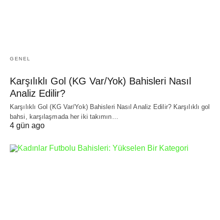
GENEL
Karşılıklı Gol (KG Var/Yok) Bahisleri Nasıl
Analiz Edilir?
Karşılıklı Gol (KG Var/Yok) Bahisleri Nasıl Analiz Edilir? Karşılıklı gol
bahsi, karşılaşmada her iki takımın…
4 gün ago