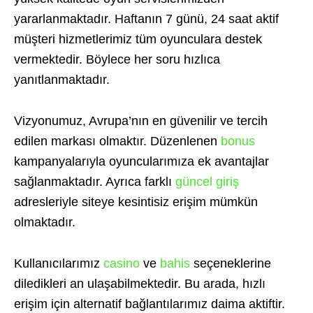
yararlanmaktadır. Haftanın 7 günü, 24 saat aktif
müşteri hizmetlerimiz tüm oyunculara destek
vermektedir. Böylece her soru hızlıca
yanıtlanmaktadır.
Vizyonumuz, Avrupa’nın en güvenilir ve tercih
edilen markası olmaktır. Düzenlenen
bonus
kampanyalarıyla oyuncularımıza ek avantajlar
sağlanmaktadır. Ayrıca farklı
güncel giriş
adresleriyle siteye kesintisiz erişim mümkün
olmaktadır.
Kullanıcılarımız
casino
ve
bahis
seçeneklerine
diledikleri an ulaşabilmektedir. Bu arada, hızlı
erişim için alternatif bağlantılarımız daima aktiftir.