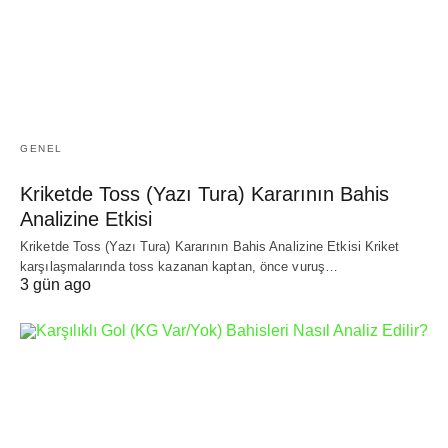
GENEL
Kriketde Toss (Yazı Tura) Kararının Bahis
Analizine Etkisi
Kriketde Toss (Yazı Tura) Kararının Bahis Analizine Etkisi Kriket
karşılaşmalarında toss kazanan kaptan, önce vuruş…
3 gün ago