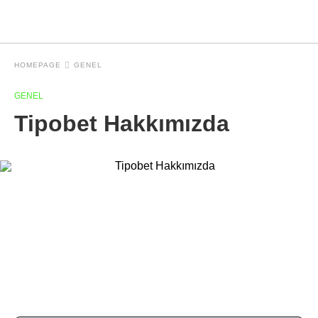
HOMEPAGE
GENEL
GENEL
Tipobet Hakkımızda