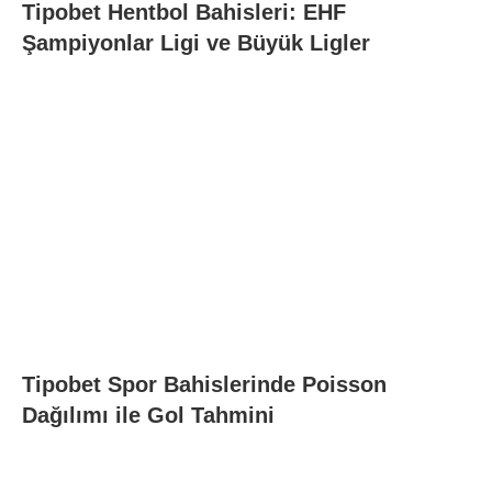
Tipobet Hentbol Bahisleri: EHF
Şampiyonlar Ligi ve Büyük Ligler
Tipobet Spor Bahislerinde Poisson
Dağılımı ile Gol Tahmini