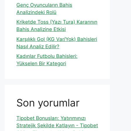
Genç Oyuncuların Bahis
Analizindeki Rolü
Kriketde Toss (Yazı Tura) Kararının
Bahis Analizine Etkisi
Karşılıklı Gol (KG Var/Yok) Bahisleri
Nasıl Analiz Edilir?
Kadınlar Futbolu Bahisleri:
Yükselen Bir Kategori
Son yorumlar
Tipobet Bonusları: Yatırımınızı
Stratejik Şekilde Katlayın - Tipobet