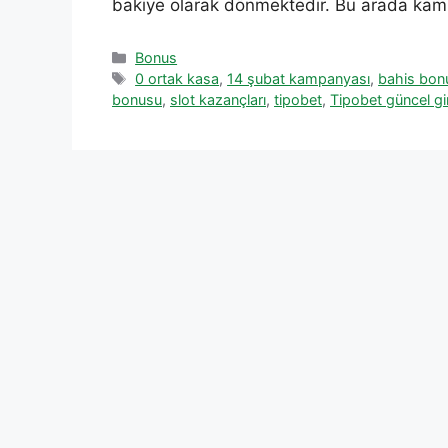
bakiye olarak dönmektedir. Bu arada ka
Kategoriler
Bonus
Etiketler
0 ortak kasa
,
14 şubat kampanyası
,
bahis bonu
bonusu
,
slot kazançları
,
tipobet
,
Tipobet güncel gir