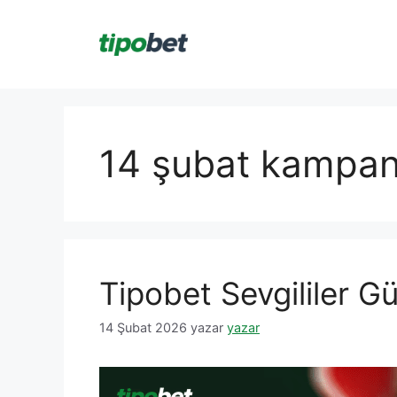
İçeriğe
atla
14 şubat kampan
Tipobet Sevgililer 
14 Şubat 2026
yazar
yazar