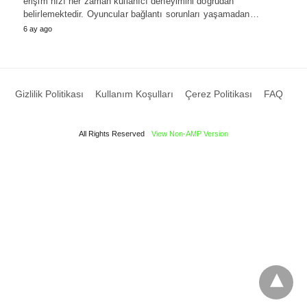
erişim hızı her zaman kullanıcı deneyimini doğrudan
belirlemektedir. Oyuncular bağlantı sorunları yaşamadan…
6 ay ago
Gizlilik Politikası
Kullanım Koşulları
Çerez Politikası
FAQ
All Rights Reserved
View Non-AMP Version