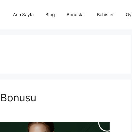
Ana Sayfa
Blog
Bonuslar
Bahisler
Oy
 Bonusu