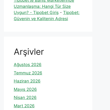
Tipobet’te Bahis Marketlerinde
Uzmanlaşma: Hangi Tür Size
Uygun? - Tipobet Giriş
-
Tipobet:
Güvenin ve Kalitenin Adresi
Arşivler
Ağustos 2026
Temmuz 2026
Haziran 2026
Mayıs 2026
Nisan 2026
Mart 2026