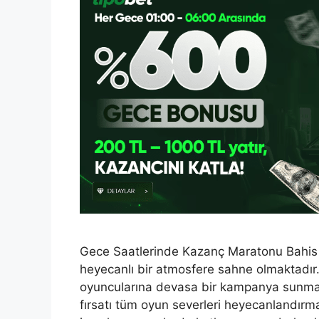
Gece Saatlerinde Kazanç Maratonu Bahis
heyecanlı bir atmosfere sahne olmaktadır
oyuncularına devasa bir kampanya sunma
fırsatı tüm oyun severleri heyecanlandır