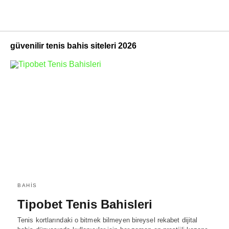
güvenilir tenis bahis siteleri 2026
BAHIS
Tipobet Tenis Bahisleri
Tenis kortlarındaki o bitmek bilmeyen bireysel rekabet dijital