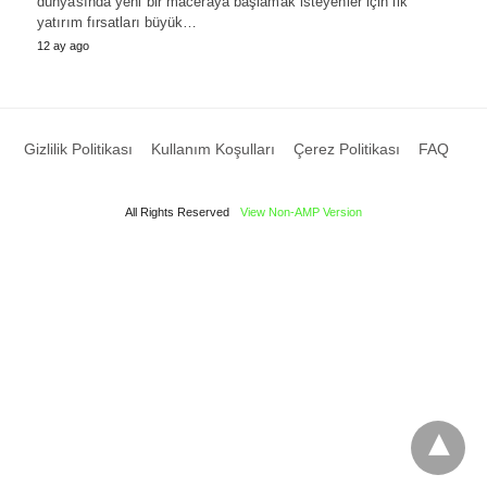
dünyasında yeni bir maceraya başlamak isteyenler için ilk
yatırım fırsatları büyük…
12 ay ago
Gizlilik Politikası
Kullanım Koşulları
Çerez Politikası
FAQ
All Rights Reserved
View Non-AMP Version