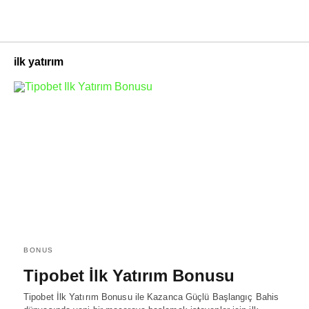
ilk yatırım
BONUS
Tipobet İlk Yatırım Bonusu
Tipobet İlk Yatırım Bonusu ile Kazanca Güçlü Başlangıç Bahis