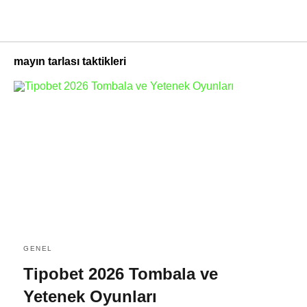
mayın tarlası taktikleri
GENEL
Tipobet 2026 Tombala ve
Yetenek Oyunları