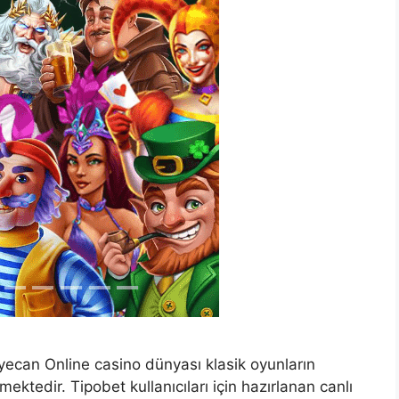
yecan Online casino dünyası klasik oyunların
ektedir. Tipobet kullanıcıları için hazırlanan canlı