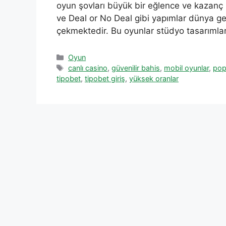
oyun şovları büyük bir eğlence ve kazanç
ve Deal or No Deal gibi yapımlar dünya g
çekmektedir. Bu oyunlar stüdyo tasarımlar
Kategoriler
Oyun
Etiketler
canlı casino
,
güvenilir bahis
,
mobil oyunlar
,
pop
tipobet
,
tipobet giriş
,
yüksek oranlar