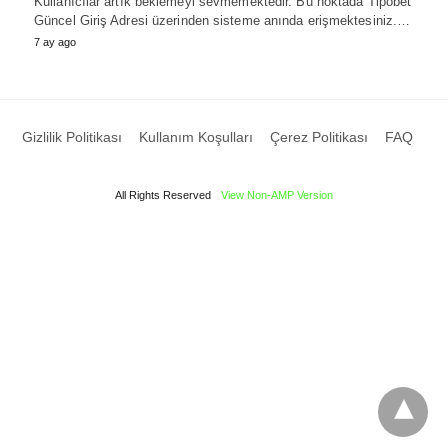
Kullanıcılar artık beklemeyi sevmemektedir. Bu noktada Tipobet
Güncel Giriş Adresi üzerinden sisteme anında erişmektesiniz.…
7 ay ago
Gizlilik Politikası
Kullanım Koşulları
Çerez Politikası
FAQ
All Rights Reserved
View Non-AMP Version