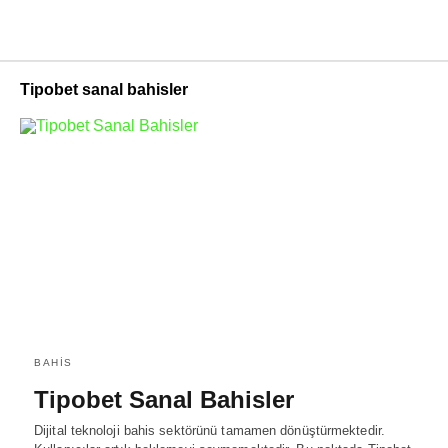
Tipobet sanal bahisler
BAHIS
Tipobet Sanal Bahisler
Dijital teknoloji bahis sektörünü tamamen dönüştürmektedir.