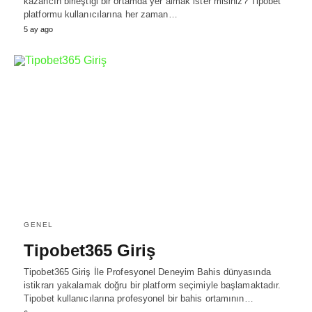
kazancın birleştiği bir ortamda yer almak ister misiniz? Tipobet
platformu kullanıcılarına her zaman…
5 ay ago
GENEL
Tipobet365 Giriş
Tipobet365 Giriş İle Profesyonel Deneyim Bahis dünyasında
istikrarı yakalamak doğru bir platform seçimiyle başlamaktadır.
Tipobet kullanıcılarına profesyonel bir bahis ortamının…