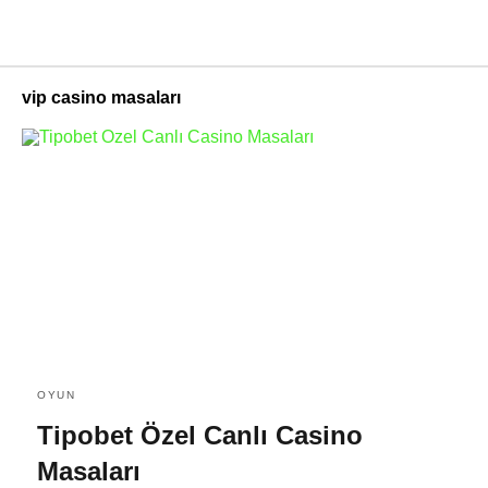
vip casino masaları
OYUN
Tipobet Özel Canlı Casino
Masaları