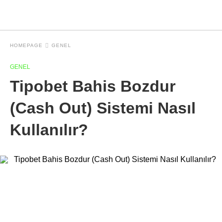
HOMEPAGE
GENEL
GENEL
Tipobet Bahis Bozdur
(Cash Out) Sistemi Nasıl
Kullanılır?