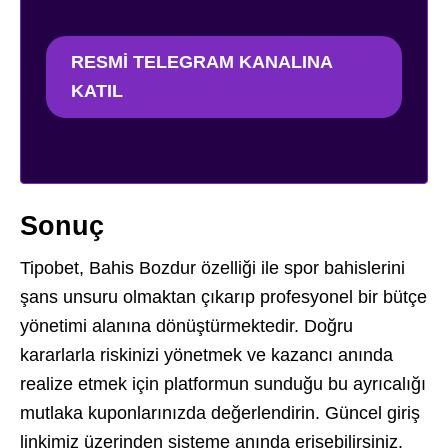
RESMİ TELEGRAM KANALINA
KATIL
Sonuç
Tipobet, Bahis Bozdur özelliği ile spor bahislerini
şans unsuru olmaktan çıkarıp profesyonel bir bütçe
yönetimi alanına dönüştürmektedir. Doğru
kararlarla riskinizi yönetmek ve kazancı anında
realize etmek için platformun sunduğu bu ayrıcalığı
mutlaka kuponlarınızda değerlendirin. Güncel giriş
linkimiz üzerinden sisteme anında erişebilirsiniz.