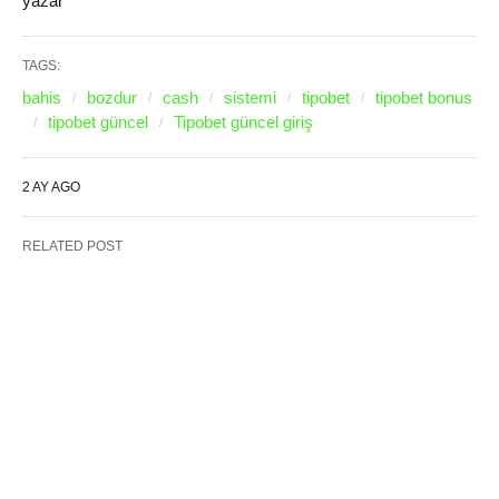
yazar
TAGS:
bahis
bozdur
cash
sistemi
tipobet
tipobet bonus
tipobet güncel
Tipobet güncel giriş
2 AY AGO
RELATED POST