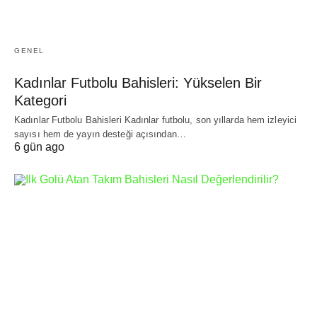
GENEL
Kadınlar Futbolu Bahisleri: Yükselen Bir
Kategori
Kadınlar Futbolu Bahisleri Kadınlar futbolu, son yıllarda hem izleyici
sayısı hem de yayın desteği açısından…
6 gün ago