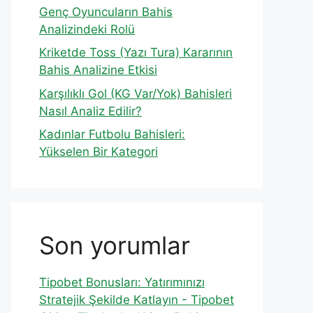
Genç Oyuncuların Bahis
Analizindeki Rolü
Kriketde Toss (Yazı Tura) Kararının
Bahis Analizine Etkisi
Karşılıklı Gol (KG Var/Yok) Bahisleri
Nasıl Analiz Edilir?
Kadınlar Futbolu Bahisleri:
Yükselen Bir Kategori
Son yorumlar
Tipobet Bonusları: Yatırımınızı
Stratejik Şekilde Katlayın - Tipobet