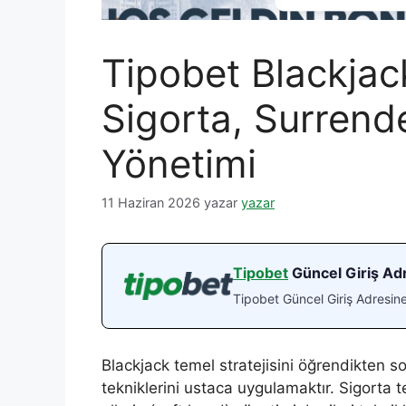
Tipobet Blackjack’
Sigorta, Surrend
Yönetimi
11 Haziran 2026
yazar
yazar
Tipobet
Güncel Giriş Ad
Tipobet Güncel Giriş Adresine 
Blackjack temel stratejisini öğrendikten s
tekniklerini ustaca uygulamaktır. Sigorta