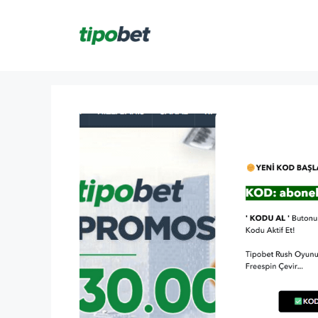
İçeriğe
atla