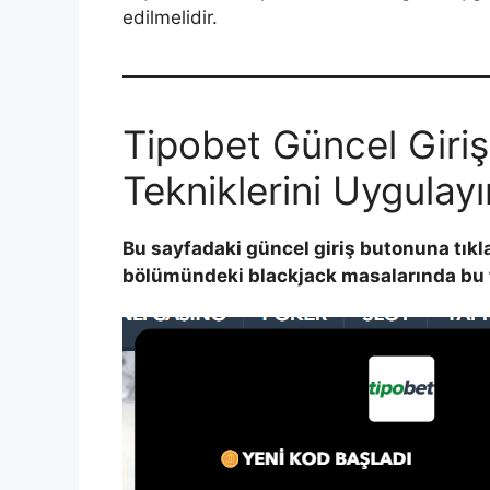
edilmelidir.
Tipobet Güncel Giriş 
Tekniklerini Uygulayı
Bu sayfadaki güncel giriş butonuna tık
bölümündeki blackjack masalarında bu te