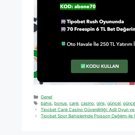
Kategoriler
Genel
Etiketler
bahis
,
bonus
,
canlı
,
casino
,
giriş
,
güncel
,
güncel
Tipobet Canlı Casino Güvenilirliği: Adil Oyun ve 
Tipobet Spor Bahislerinde Poisson Dağılımı ile