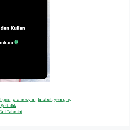
 giriş
,
promosyon
,
tipobet
,
yeni giriş
Şeffaflık
 Gol Tahmini