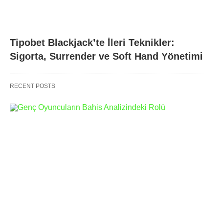
Tipobet Blackjack’te İleri Teknikler:
Sigorta, Surrender ve Soft Hand Yönetimi
RECENT POSTS