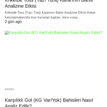
Analizine Etkisi
Kriketde Toss (Yazı Tura) Kararının Bahis Analizine Etkisi Kriket
karşılaşmalarında toss kazanan kaptan, önce vuruş…
2 gün ago
GENEL
Karşılıklı Gol (KG Var/Yok) Bahisleri Nasıl
Analiz Edilir?