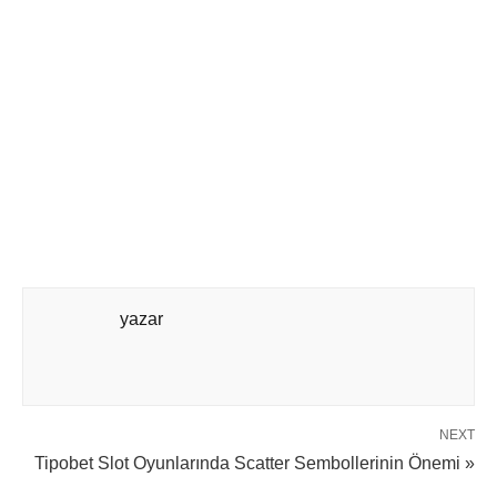
yazar
NEXT
Tipobet Slot Oyunlarında Scatter Sembollerinin Önemi »