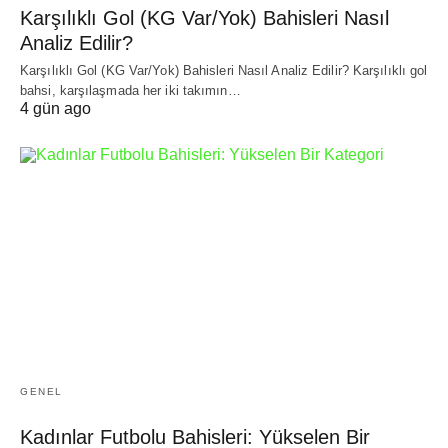
Karşılıklı Gol (KG Var/Yok) Bahisleri Nasıl
Analiz Edilir?
Karşılıklı Gol (KG Var/Yok) Bahisleri Nasıl Analiz Edilir? Karşılıklı gol
bahsi, karşılaşmada her iki takımın…
4 gün ago
GENEL
Kadınlar Futbolu Bahisleri: Yükselen Bir