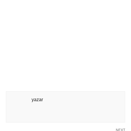
yazar
NEXT