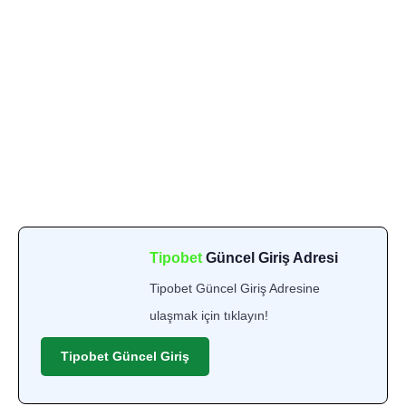
Tipobet
Güncel Giriş Adresi
Tipobet Güncel Giriş Adresine
ulaşmak için tıklayın!
Tipobet Güncel Giriş