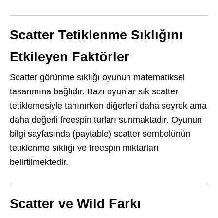
Scatter Tetiklenme Sıklığını
Etkileyen Faktörler
Scatter görünme sıklığı oyunun matematiksel
tasarımına bağlıdır. Bazı oyunlar sık scatter
tetiklemesiyle tanınırken diğerleri daha seyrek ama
daha değerli freespin turları sunmaktadır. Oyunun
bilgi sayfasında (paytable) scatter sembolünün
tetiklenme sıklığı ve freespin miktarları
belirtilmektedir.
Scatter ve Wild Farkı