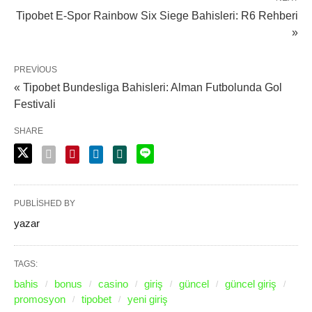
Tipobet E-Spor Rainbow Six Siege Bahisleri: R6 Rehberi
»
PREVIOUS
« Tipobet Bundesliga Bahisleri: Alman Futbolunda Gol
Festivali
SHARE
PUBLISHED BY
yazar
TAGS:
bahis
bonus
casino
giriş
güncel
güncel giriş
promosyon
tipobet
yeni giriş