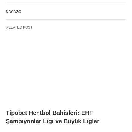
3 AY AGO
RELATED POST
Tipobet Hentbol Bahisleri: EHF
Şampiyonlar Ligi ve Büyük Ligler