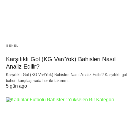
GENEL
Karşılıklı Gol (KG Var/Yok) Bahisleri Nasıl
Analiz Edilir?
Karşılıklı Gol (KG Var/Yok) Bahisleri Nasıl Analiz Edilir? Karşılıklı gol
bahsi, karşılaşmada her iki takımın…
5 gün ago