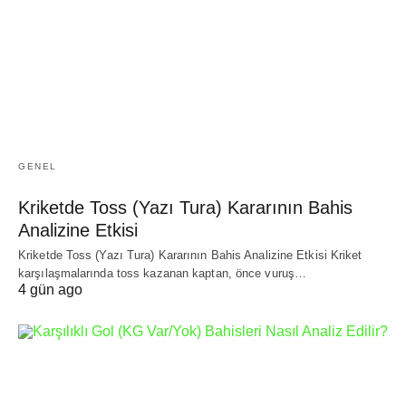
GENEL
Kriketde Toss (Yazı Tura) Kararının Bahis
Analizine Etkisi
Kriketde Toss (Yazı Tura) Kararının Bahis Analizine Etkisi Kriket
karşılaşmalarında toss kazanan kaptan, önce vuruş…
4 gün ago