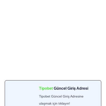
Tipobet
Güncel Giriş Adresi
Tipobet Güncel Giriş Adresine
ulaşmak için tıklayın!