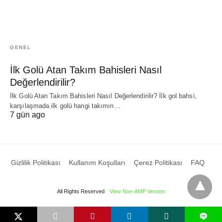
GENEL
İlk Golü Atan Takım Bahisleri Nasıl
Değerlendirilir?
İlk Golü Atan Takım Bahisleri Nasıl Değerlendirilir? İlk gol bahsi,
karşılaşmada ilk golü hangi takımın…
7 gün ago
Gizlilik Politikası
Kullanım Koşulları
Çerez Politikası
FAQ
All Rights Reserved
View Non-AMP Version
L