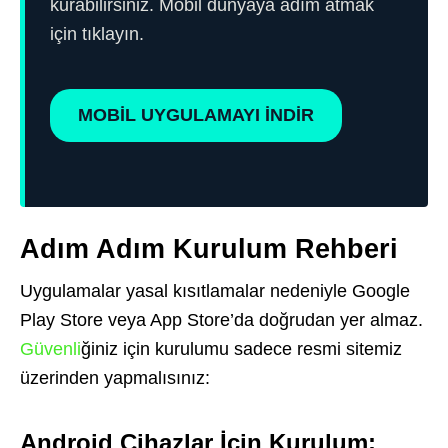
kurabilirsiniz. Mobil dünyaya adım atmak
için tıklayın.
MOBİL UYGULAMAYI İNDİR
Adım Adım Kurulum Rehberi
Uygulamalar yasal kısıtlamalar nedeniyle Google
Play Store veya App Store’da doğrudan yer almaz.
Güvenli
ğiniz için kurulumu sadece resmi sitemiz
üzerinden yapmalısınız:
Android Cihazlar İçin Kurulum: