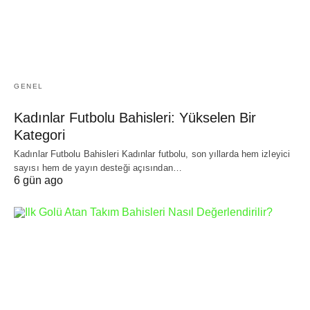
GENEL
Kadınlar Futbolu Bahisleri: Yükselen Bir
Kategori
Kadınlar Futbolu Bahisleri Kadınlar futbolu, son yıllarda hem izleyici
sayısı hem de yayın desteği açısından…
6 gün ago