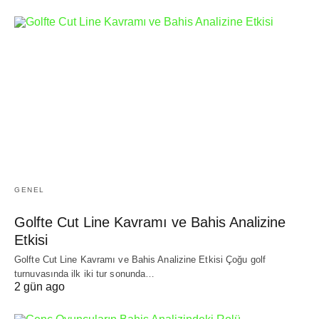
GENEL
Golfte Cut Line Kavramı ve Bahis Analizine
Etkisi
Golfte Cut Line Kavramı ve Bahis Analizine Etkisi Çoğu golf
turnuvasında ilk iki tur sonunda…
2 gün ago