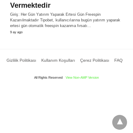
Vermektedir
Giriş: Her Gün Yatırım Yaparak Ertesi Gün Freespin
Kazanılmaktadır Tipobet, kullanıcılarına bugün yatırım yaparak
ertesi gün otomatik freespin kazanma fırsatı…
9 ay ago
Gizlilik Politikası
Kullanım Koşulları
Çerez Politikası
FAQ
All Rights Reserved
View Non-AMP Version