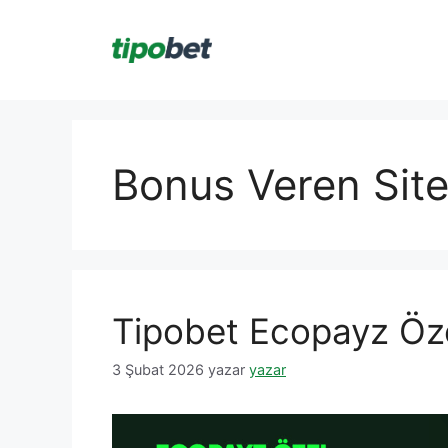
İçeriğe
atla
Bonus Veren Site
Tipobet Ecopayz Öz
3 Şubat 2026
yazar
yazar