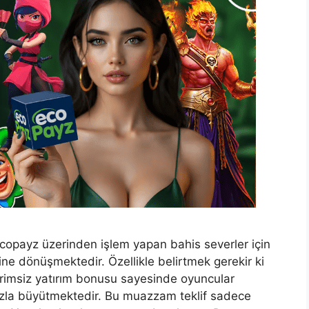
 Ecopayz üzerinden işlem yapan bahis severler için
e dönüşmektedir. Özellikle belirtmek gerekir ki
imsiz yatırım bonusu sayesinde oyuncular
hızla büyütmektedir. Bu muazzam teklif sadece