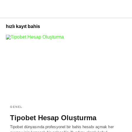
hızlı kayıt bahis
GENEL
Tipobet Hesap Oluşturma
Tipobet dünyasında profesyonel bir bahis hesabı açmak her