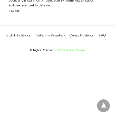
oyuncu için kazançlı bir geleceğin ilk adımı olarak kabul
edilmektedir. Sektördeki öncü…
6 ay ago
Gizlilik Politikası
Kullanım Koşulları
Çerez Politikası
FAQ
All Rights Reserved
View Non-AMP Version