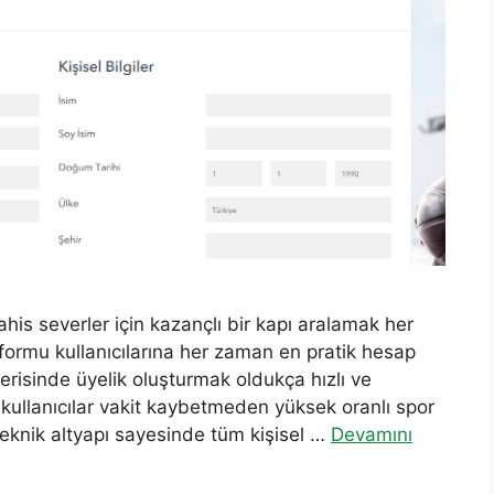
his severler için kazançlı bir kapı aralamak her
ormu kullanıcılarına her zaman en pratik hesap
erisinde üyelik oluşturmak oldukça hızlı ve
e kullanıcılar vakit kaybetmeden yüksek oranlı spor
teknik altyapı sayesinde tüm kişisel …
Devamını