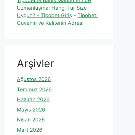
Tipobet’te Bahis Marketlerinde
Uzmanlaşma: Hangi Tür Size
Uygun? - Tipobet Giriş
-
Tipobet:
Güvenin ve Kalitenin Adresi
Arşivler
Ağustos 2026
Temmuz 2026
Haziran 2026
Mayıs 2026
Nisan 2026
Mart 2026