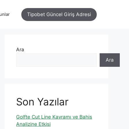
Tipobet Güncel Giriş Adresi
unlar
Ara
Ara
Son Yazılar
Golfte Cut Line Kavramı ve Bahis
Analizine Etkisi