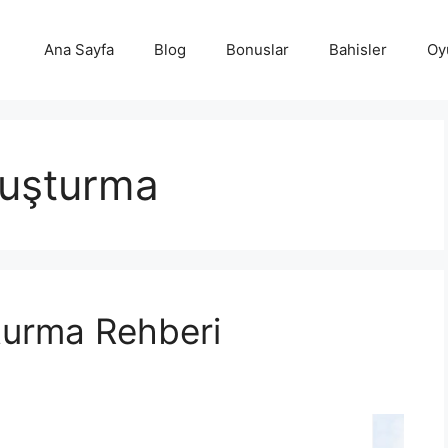
Ana Sayfa
Blog
Bonuslar
Bahisler
Oy
luşturma
turma Rehberi