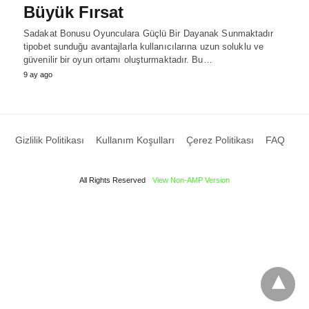
Büyük Fırsat
Sadakat Bonusu Oyunculara Güçlü Bir Dayanak Sunmaktadır
tipobet sunduğu avantajlarla kullanıcılarına uzun soluklu ve
güvenilir bir oyun ortamı oluşturmaktadır. Bu…
9 ay ago
Gizlilik Politikası
Kullanım Koşulları
Çerez Politikası
FAQ
All Rights Reserved
View Non-AMP Version