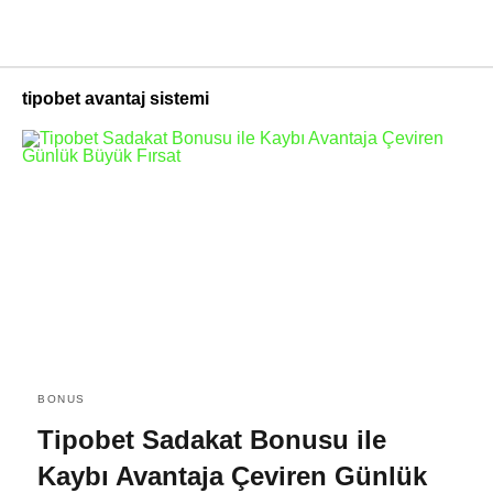
tipobet avantaj sistemi
BONUS
Tipobet Sadakat Bonusu ile
Kaybı Avantaja Çeviren Günlük