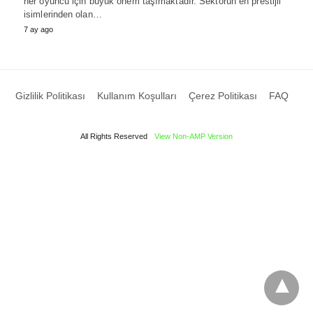
her oyuncu için büyük önem taşımaktadır. Sektörün en prestijli
isimlerinden olan…
7 ay ago
Gizlilik Politikası
Kullanım Koşulları
Çerez Politikası
FAQ
All Rights Reserved
View Non-AMP Version