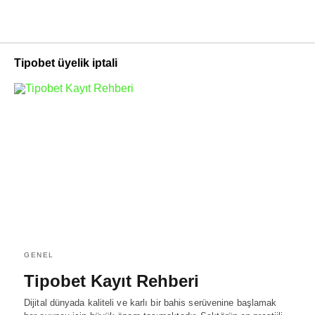
Tipobet üyelik iptali
GENEL
Tipobet Kayıt Rehberi
Dijital dünyada kaliteli ve karlı bir bahis serüvenine başlamak