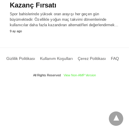
Kazanç Fırsatı
Spor bahislerinde yüksek oran arayışı her geçen gün
büyümektedir. Özellikle yoğun maç takvimi dönemlerinde
kullanıcılar daha fazla kazandıran alternatifleri değerlendirmek…
9 ay ago
Gizlilik Politikası
Kullanım Koşulları
Çerez Politikası
FAQ
All Rights Reserved
View Non-AMP Version